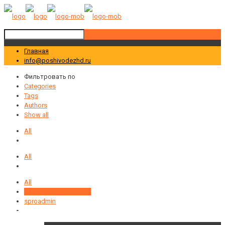
Главная
info@poshivodezhd.ru
Фильтровать по
Categories
Tags
Authors
Show all
All
All
All
info@poshivodezhd.ru
sproadmin