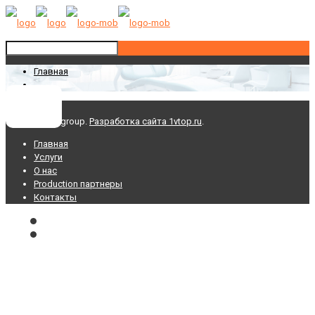
Главная
© 2025 AIWAgroup.
Разработка сайта 1vtop.ru
.
Главная
Услуги
О нас
Production партнеры
Контакты